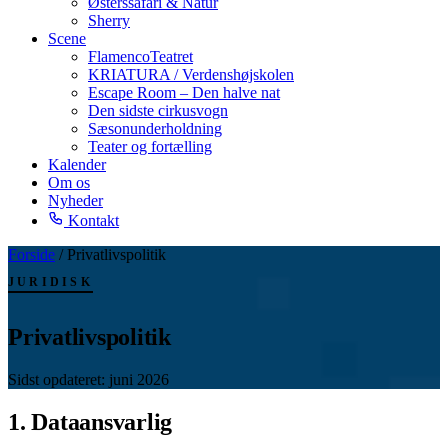
Østerssafari & Natur
Sherry
Scene
FlamencoTeatret
KRIATURA / Verdenshøjskolen
Escape Room – Den halve nat
Den sidste cirkusvogn
Sæsonunderholdning
Teater og fortælling
Kalender
Om os
Nyheder
Kontakt
Forside
/
Privatlivspolitik
JURIDISK
Privatlivs
politik
Sidst opdateret: juni 2026
1. Dataansvarlig