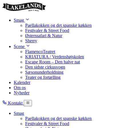
Skip to main content
Smag
Paellakokken og det spanske køkken
Festivaler & Street Food
Østerssafari & Natur
Sherry
Scene
FlamencoTeatret
KRIATURA / Verdenshøjskolen
Escape Room – Den halve nat
Den sidste cirkusvogn
Sæsonunderholdning
Teater og fortælling
Kalender
Om os
Nyheder
Kontakt
Smag
Paellakokken og det spanske køkken
Festivaler & Street Food