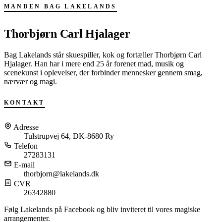
MANDEN BAG LAKELANDS
Thorbjørn Carl Hjalager
Bag Lakelands står skuespiller, kok og fortæller Thorbjørn Carl
Hjalager. Han har i mere end 25 år forenet mad, musik og
scenekunst i oplevelser, der forbinder mennesker gennem smag,
nærvær og magi.
KONTAKT
Adresse
Tulstrupvej 64, DK-8680 Ry
Telefon
27283131
E-mail
thorbjorn@lakelands.dk
CVR
26342880
Følg Lakelands på Facebook og bliv inviteret til vores magiske
arrangementer.