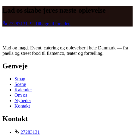
Lad os skabe jeres
næste oplevelse
27283131
Tilbage til forsiden
Mad og magi. Event, catering og oplevelser i hele Danmark — fra
paella og street food til flamenco, teater og fortælling.
Genveje
Smag
Scene
Kalender
Om os
Nyheder
Kontakt
Kontakt
27283131