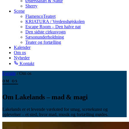
Østerssafari & Natur
Sherry
Scene
FlamencoTeatret
KRIATURA / Verdenshøjskolen
Escape Room – Den halve nat
Den sidste cirkusvogn
Sæsonunderholdning
Teater og fortælling
Kalender
Om os
Nyheder
Kontakt
Forside
/
Om os
OM OS
Om Lakelands
– mad & magi
Lakelands er et levende værksted for smag, scenekunst og
oplevelser – et sted, hvor mad, musik og fortælling mødes.