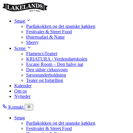
Skip to main content
Smag
Paellakokken og det spanske køkken
Festivaler & Street Food
Østerssafari & Natur
Sherry
Scene
FlamencoTeatret
KRIATURA / Verdenshøjskolen
Escape Room – Den halve nat
Den sidste cirkusvogn
Sæsonunderholdning
Teater og fortælling
Kalender
Om os
Nyheder
Kontakt
Smag
Paellakokken og det spanske køkken
Festivaler & Street Food