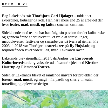
HVEM ER VI
Bag Lakelands står
Thorbjørn Carl Hjalager
– uddannet
skuespiller, fortæller og kok. Han har i mere end 25 år arbejdet dér,
hvor
teater, mad, musik og kultur smelter sammen.
Sideløbende med teatret har han fulgt sin passion for det kulinariske,
og gennem årene er det blevet til et væld af forestillinger,
madoplevelser, festivaler og samarbejder på tværs af genrer. Fra
2003 til 2018 var Thorbjørn
teaterlærer på Ry Højskole
, og
højskoleånden lever videre i alt, hvad Lakelands laver.
Lakelands blev grundlagt i 2017, da Aarhus var
Europæisk
Kulturhovedstad,
og voksede ud af samarbejdet med
Kirstine
Hastrup og FlamencoTeatret.
Siden er Lakelands blevet et samlende univers for projekter, der
forener
mad, musik og magi –
fra paella og sherry til teater,
fortælling og oplevelsesdesign.